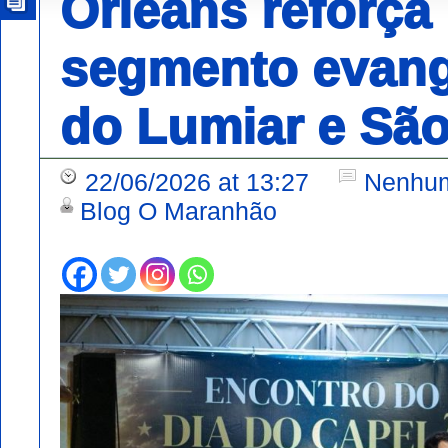
Orleans reforça
segmento evang
do Lumiar e São
22/06/2026 at 13:27
Nenhum
Blog O Maranhão