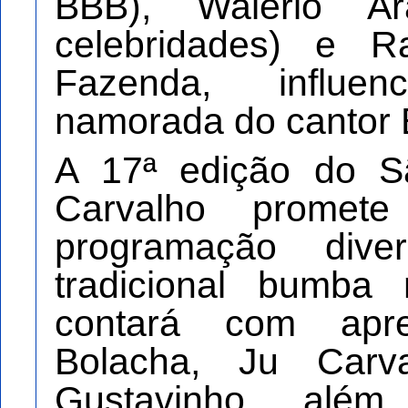
BBB), Walério Ara
celebridades) e Ra
Fazenda, influen
namorada do cantor 
A 17ª edição do S
Carvalho promet
programação dive
tradicional bumba
contará com apr
Bolacha, Ju Carv
Gustavinho, além