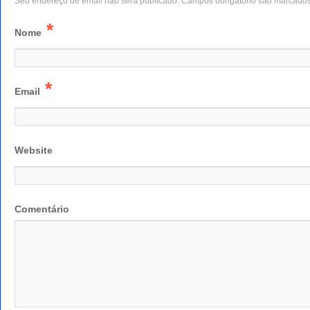
Seu endereço de email não será publicado. Campos obrigatório são marcado
*
Nome
*
Email
Website
Comentário