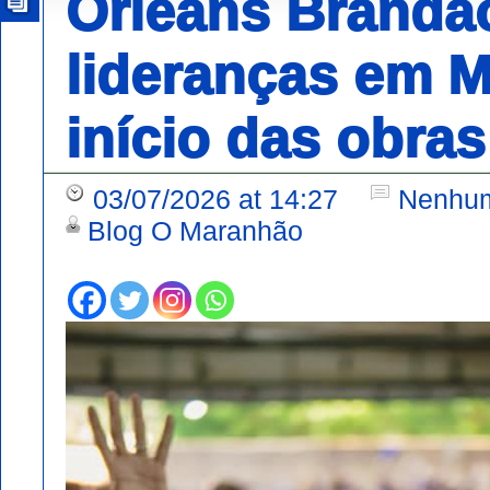
Orleans Brandã
lideranças em M
início das obra
03/07/2026 at 14:27
Nenhum
Blog O Maranhão