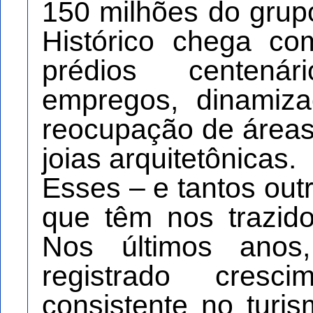
150 milhões do grup
Histórico chega c
prédios centená
empregos, dinamiz
reocupação de áreas
joias arquitetônicas.
Esses – e tantos ou
que têm nos trazido
Nos últimos ano
registrado cresc
consistente no tur